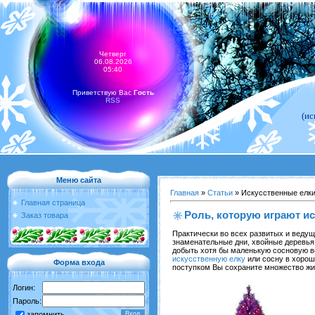
Четверг
06.08.2026
05:40
Приветствую Вас
Гость
RSS
(ис
Меню сайта
Главная
»
Статьи
» Искусственные елк
Главная страница
Роль, которую играют и
Заказ товара
Практически во всех развитых и ведущ
знаменательные дни, хвойные деревья 
добыть хотя бы маленькую сосновую в
искусственную елку
или сосну в хороше
Форма входа
поступком Вы сохраните множество жи
Логин:
Пароль:
запомнить