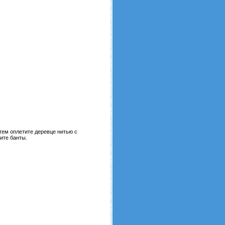
атем оплетите деревце нитью с
ите банты.