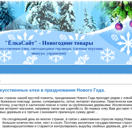
"ЁлкаСайт" - Новогодние товары
кусственные ёлки, светодиодные гирлянды, ёлочные игрушки,
мишура, украшения)
и
скусственные елки в праздновании Нового Года.
их странах нашей круглой планеты, празднование Нового Года проходит рядом с елкой,
буквально повсюду: рынки, супермаркеты, лотки, интернет магазины. Практически к
еточку, участвуя в хаотичном поиске и гонке за срубленными деревьями. Исключение
м интернет магазине, например таком как superelki.ru. Во первых елку Вам доставят
вых деревьев и в третьих сэкономите приличную сумму денег…
На сегодняшний день во многих странах, в связи с ажиотажным спросом перед Нов
большое количество елок, пихт и сосен. Поэтому различные государственные струк
правонарушителями и стараются контролировать вырубку хвойных деревьев, для э