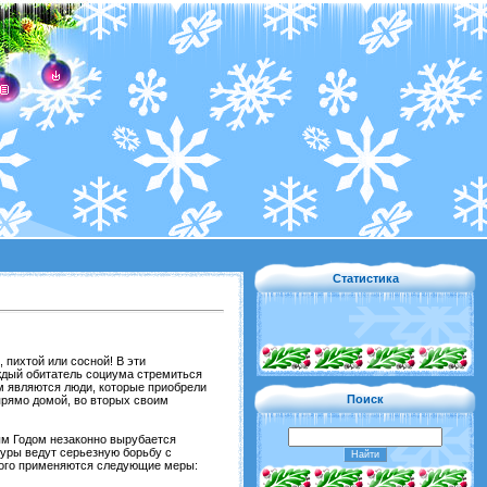
Статистика
 пихтой или сосной! В эти
аждый обитатель социума стремиться
м являются люди, которые приобрели
Поиск
 прямо домой, во вторых своим
ым Годом незаконно вырубается
туры ведут серьезную борьбу с
того применяются следующие меры: