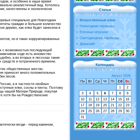
годом, и особенно в наше время
имально реалистичный вид. Хотелось
шие, качественны и экологически
Статьи
Искусственные елки
еревья специально для Новогодних
ппетиты граждан и большое количество
Новогодние гирлянды
ое дерево, как елка будет занесена в
Елочные игрушки
Светодиодные гирлянды
ментов, но в таких коррумпированных
Дюралайт
ках с возможностью последующей
приимчивом ходе есть множество
удобно, а во вторых в лесхозах такие
х средств и потраченного времени.
Календарь
угих общественных местах.
 не приносит много положительных
Август 2026
бки лесов.
Пн
Вт
Ср
Чт
Пт
Сб
Вс
России, а в частности хвойных
1
2
ступные елки, сосны и пихты. Поэтому
ощь нашей Матери Природе, покупая
3
4
5
6
7
8
9
те хотя бы на Рождественские
10
11
12
13
14
15
16
17
18
19
20
21
22
23
24
25
26
27
28
29
30
31
ктически везде - перед камином,