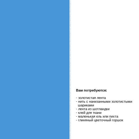
Вам потребуются:
- золотистая лента
- нить с нанизанными золотистыми
шариками
- лента из шотландки
- клей для ткани
- маленькая ель или пихта
- глиняный цветочный горшок