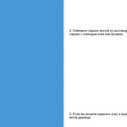
2. Обвяжите горшок лентой из шотландк
горшке с помощью клея или булавок.
3. Если вы решили украсить елку в кр
ветки деревца.