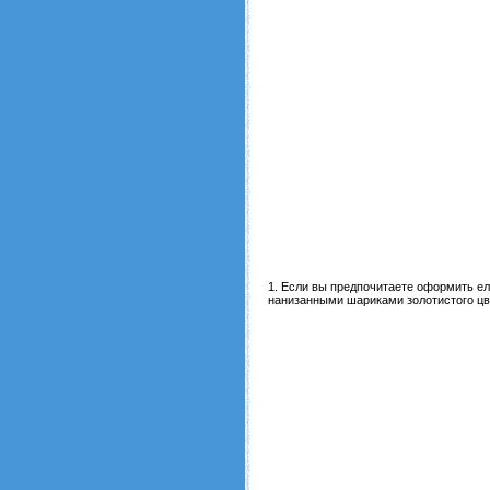
1. Если вы предпочитаете оформить ело
нанизанными шариками золотистого цве