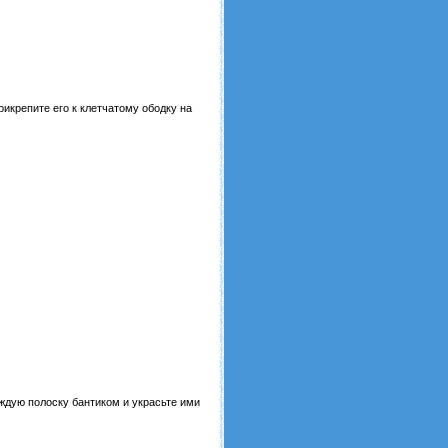
рикрепите его к клетчатому ободку на
аждую полоску бантиком и украсьте ими