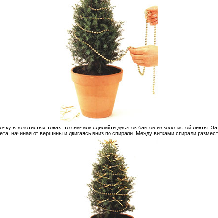
чку в золотистых тонах, то сначала сделайте десяток бантов из золотистой ленты. З
та, начиная от вершины и двигаясь вниз по спирали. Между витками спирали размест