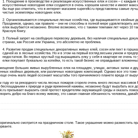
1. Поощрение в производстве и реализации искусственных елок и сосен – с каждым 
искусственные новогодние елки создаются в очень хорошем качестве и имеют макс
бы еще раз отметить, что в интернет магазине superelki.ru представлены самые луч
чистые экземпляры новогодних елок.
2. Организовываются специальные лесные хозяйства, где выращиваются хвойные д
Праздников, однако, как правило – они не способны в полной мере удовлетворить а
елок вырубается незаконно. Вполне возможно, что с такими темпами лет через 10 так
Красную Книгу.
3. Полный запрет на свободную перевозку деревьев, без наличия специальных доку
странах, как Россия или Украина, это абсолютно не проблема.
4. Развитие продаж специальных декоративных живых елей, сосен или пихт в горш
сдачей их в лесные хозяйства. Но и в этом на первый взгляд весьма умном и пред
недостатков. Во первых круглый год выращивать елку у себя в квартире не очень то 
елки покупают буквально за копейки, то есть такой бизнес не оправдывает вложенны
азмещение больших живых вырубленных елок на площадях, улицах, актовых залах и др
нных хвойных деревьев, или различных новогодних композиций. Однако все это тоже
т еще очень мало людей осознают масштабы того причиняемого планете вреда от выру
ом году из-за рекордного числа лесных пожаров сгорело очень много лесных массивов 
 беспощадными к природе и ради временной наживы, незаконно будут вырубать все до
lki.ru призывает выразить свой протест вредителям окружающей среды и оказать пом
творить добро на благо всему живому, это самая главная обязанность человека, давай
ригинально смотрится на праздничном столе. Такое украшение можно разместить пра
ерванте.