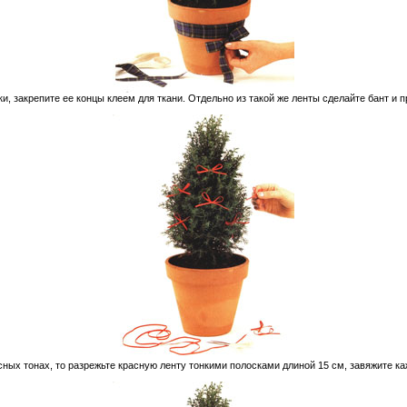
и, закрепите ее концы клеем для ткани. Отдельно из такой же ленты сделайте бант и п
асных тонах, то разрежьте красную ленту тонкими полосками длиной 15 см, завяжите к